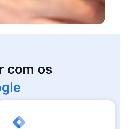
r com os
ogle