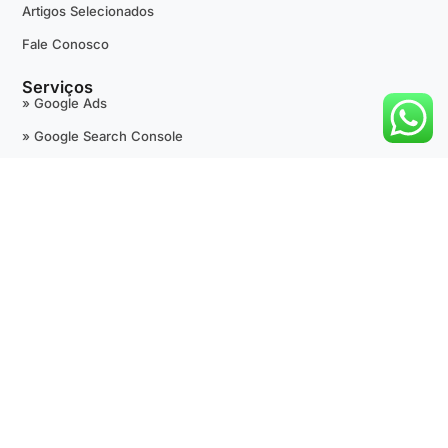
Artigos Selecionados
Fale Conosco
Serviços
» Google Ads
» Google Search Console
» Google Tag Manager
» Google Analytics
» +Avaliações 5 Estrelas
» Google Maps
» SEO Técnico
» Desenvolvimento de Sites
» Outras Fontes de Tráfego Pago
Suporte
Termos de Uso