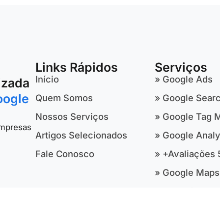
Links Rápidos
Serviços
Início
» Google Ads
izada
oogle
Quem Somos
» Google Sear
Nossos Serviços
» Google Tag 
empresas
Artigos Selecionados
» Google Analy
Fale Conosco
» +Avaliações 
» Google Maps
» SEO Técnico
» Desenvolvime