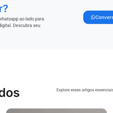
r?
Convers
whatsapp ao lado para
digital. Descubra seu
ados
Explore esses artigos essenciai