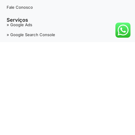
Fale Conosco
Serviços
» Google Ads
» Google Search Console
» Google Tag Manager
» Google Analytics
» +Avaliações 5 Estrelas
» Google Maps
» SEO Técnico
» Desenvolvimento de Sites
» Outras Fontes de Tráfego Pago
Suporte
Termos de Uso
Política de Privacidade