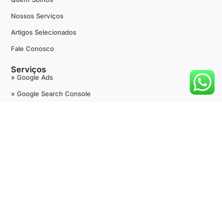
Nossos Serviços
Artigos Selecionados
Fale Conosco
Serviços
» Google Ads
» Google Search Console
» Google Tag Manager
» Google Analytics
» +Avaliações 5 Estrelas
» Google Maps
» SEO Técnico
» Desenvolvimento de Sites
» Outras Fontes de Tráfego Pago