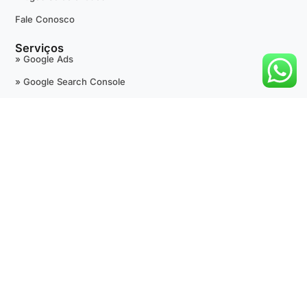
Fale Conosco
Serviços
» Google Ads
» Google Search Console
» Google Tag Manager
» Google Analytics
» +Avaliações 5 Estrelas
» Google Maps
» SEO Técnico
» Desenvolvimento de Sites
» Outras Fontes de Tráfego Pago
Suporte
Termos de Uso
Política de Privacidade