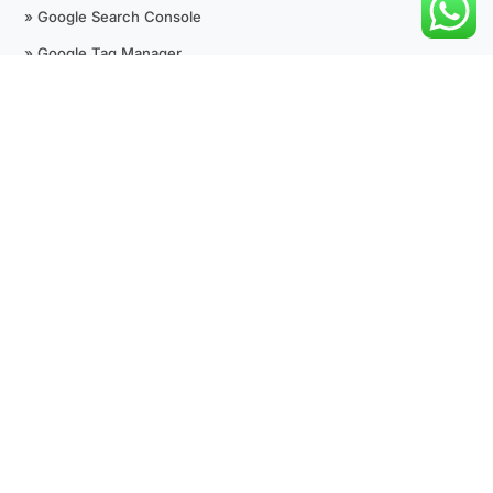
» Google Search Console
» Google Tag Manager
» Google Analytics
» +Avaliações 5 Estrelas
» Google Maps
» SEO Técnico
» Desenvolvimento de Sites
» Outras Fontes de Tráfego Pago
Suporte
Termos de Uso
Política de Privacidade
Mapa do Site
Agendar Reunião