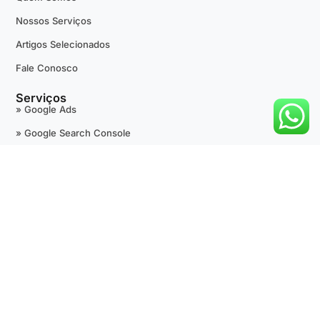
Nossos Serviços
Artigos Selecionados
Fale Conosco
Serviços
» Google Ads
» Google Search Console
» Google Tag Manager
» Google Analytics
» +Avaliações 5 Estrelas
» Google Maps
» SEO Técnico
» Desenvolvimento de Sites
» Outras Fontes de Tráfego Pago