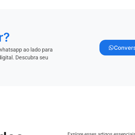
r?
Convers
whatsapp ao lado para
digital. Descubra seu
Explore esses artigos essenciai