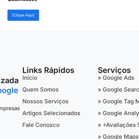
[Clique Aqui]
Links Rápidos
Serviços
Início
» Google Ads
izada
oogle
Quem Somos
» Google Sear
Nossos Serviços
» Google Tag 
empresas
Artigos Selecionados
» Google Analy
Fale Conosco
» +Avaliações 
» Google Maps