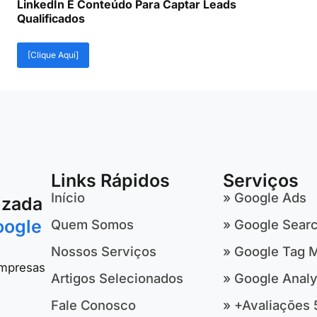
LinkedIn E Conteúdo Para Captar Leads
Qualificados
[Clique Aqui]
Links Rápidos
Serviços
Início
» Google Ads
izada
oogle
Quem Somos
» Google Sear
Nossos Serviços
» Google Tag 
empresas
Artigos Selecionados
» Google Analy
Fale Conosco
» +Avaliações 