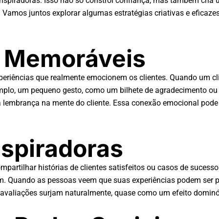
s inspiradoras. Isso não só constrói confiança, mas também c
e? Vamos juntos explorar algumas estratégias criativas e efica
s Memoráveis
experiências que realmente emocionem os clientes. Quando um c
emplo, um pequeno gesto, como um bilhete de agradecimento ou 
a a lembrança na mente do cliente. Essa conexão emocional pode
nspiradoras
compartilhar histórias de clientes satisfeitos ou casos de suce
em. Quando as pessoas veem que suas experiências podem ser pa
ue avaliações surjam naturalmente, quase como um efeito dominó