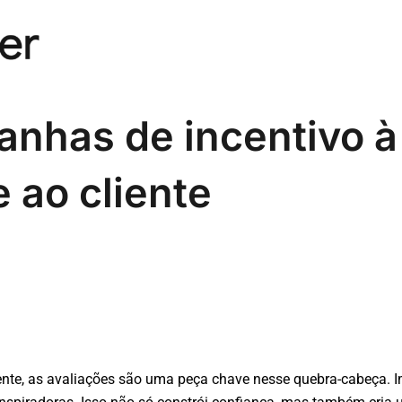
nhas de incentivo à
 ao cliente
te, as avaliações são uma peça chave nesse quebra-cabeça. I