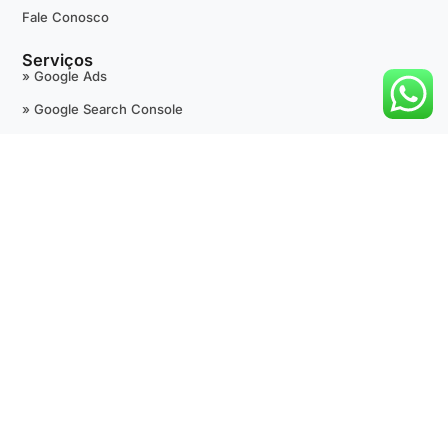
Fale Conosco
Serviços
» Google Ads
» Google Search Console
» Google Tag Manager
» Google Analytics
» +Avaliações 5 Estrelas
» Google Maps
» SEO Técnico
» Desenvolvimento de Sites
» Outras Fontes de Tráfego Pago
Suporte
Termos de Uso
Política de Privacidade