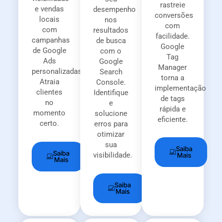
rastreie
e vendas
desempenho
conversões
locais
nos
com
com
resultados
facilidade.
campanhas
de busca
Google
de Google
com o
Tag
Ads
Google
Manager
personalizadas.
Search
torna a
Atraia
Console.
implementação
clientes
Identifique
de tags
no
e
rápida e
momento
solucione
eficiente.
certo.
erros para
otimizar
sua
Saiba
Saiba
visibilidade.
Mais
Mais
Saiba
Mais