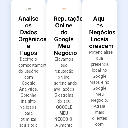
Analise
Reputação
Aqui
os
Online
os
Dados
do
Negócios
Orgânicos
Google
Locais
e
Meu
crescem
Pagos
Negócio
Potencialize
sua
Decifre o
Elevamos
presença
comportamento
sua
local no
do usuário
reputação
Google
com
online,
Maps e no
Google
gerenciando
Google
Analytics.
avaliações
Meu
Obtenha
5 estrelas
Negócio.
insights
do seu
Atraia
valiosos
GOOGLE
mais
para
MEU
clientes
otimizar
NEGÓCIO
.
com
seu site e
Aumente