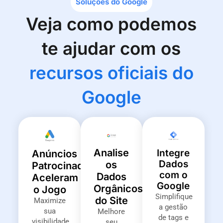
Soluções do Google
Veja como podemos
te ajudar com os
recursos oficiais do
Google
Analise
Integre
Anúncios
Dados
os
Patrocinados
com o
Dados
Aceleram
Google
Orgânicos
o Jogo
Simplifique
do Site
Maximize
a gestão
sua
Melhore
de tags e
visibilidade
seu