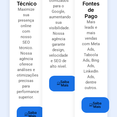
otimizados
Técnico
Fontes
para o
de
Maximize
Google,
sua
Pago
aumentando
presença
Mais
sua
online
leads e
visibilidade.
com
mais
Nossa
nosso
vendas
agência
SEO
com Meta
garante
técnico.
Ads,
design,
Nossa
Taboola
velocidade
agência
Ads, Bing
e SEO de
oferece
Ads,
alto nível.
análises e
LinkedIn
otimizações
Ads,
precisas
Saiba
dentre
Mais
para
outros.
performance
superior.
Saiba
Mais
Saiba
Mais