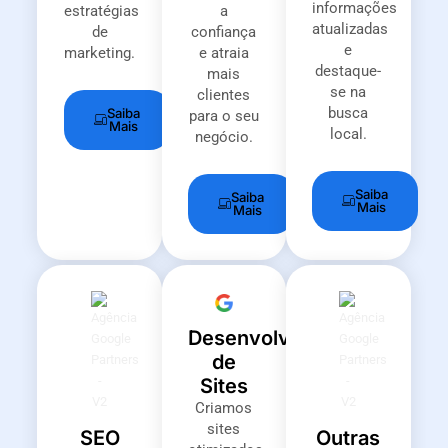
informações
estratégias
a
atualizadas
de
confiança
e
marketing.
e atraia
destaque-
mais
se na
clientes
busca
Saiba
para o seu
Mais
local.
negócio.
Saiba
Saiba
Mais
Mais
Desenvolvimento
de
Sites
Criamos
sites
SEO
Outras